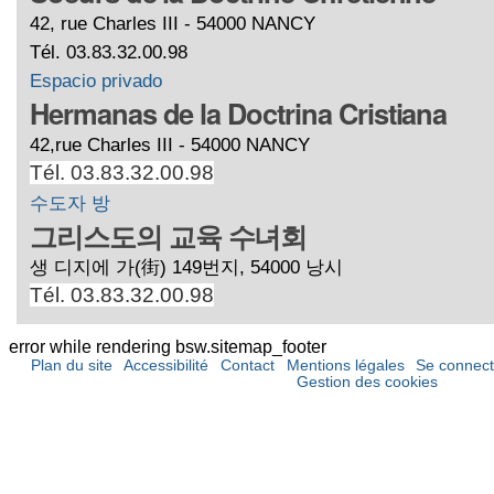
42, rue Charles III - 54000 NANCY
Tél. 03.83.32.00.98
Espacio privado
Hermanas de la Doctrina Cristiana
42,rue Charles III - 54000 NANCY
Tél. 03.83.32.00.98
수도자 방
그리스도의 교육 수녀회
생 디지에 가(街) 149번지, 54000 낭시
Tél. 03.83.32.00.98
error while rendering bsw.sitemap_footer
Plan du site
Accessibilité
Contact
Mentions légales
Se connect
Gestion des cookies