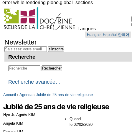
error while rendering plone.global_sections
Outils
personnels
Langues
Aller
Français
Español
한국어
au
Newsletter
contenu.
|
Aller
Recherche
à
la
navigation
Recherche avancée…
Accueil
›
Agenda
›
Jubilé de 25 ans de vie religieuse
Jubilé de 25 ans de vie religieuse
Hyo Ju Agnès KIM
Quand
Angela KIM
le 02/02/2020
Fabiola LIM