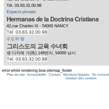
Tél. 03.83.32.00.98
Espacio privado
Hermanas de la Doctrina Cristiana
42,rue Charles III - 54000 NANCY
Tél. 03.83.32.00.98
수도자 방
그리스도의 교육 수녀회
생 디지에 가(街) 149번지, 54000 낭시
Tél. 03.83.32.00.98
error while rendering bsw.sitemap_footer
Plan du site
Accessibilité
Contact
Mentions légales
Se connect
Gestion des cookies