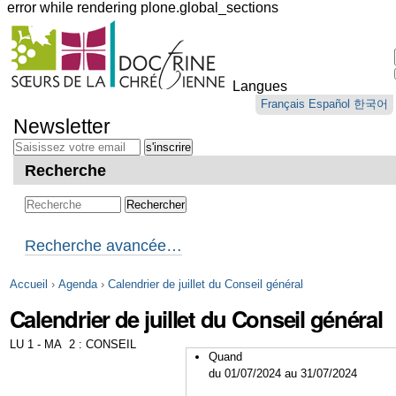
error while rendering plone.global_sections
Outils
personnels
Langues
Aller
Français
Español
한국어
au
Newsletter
contenu.
|
Aller
Recherche
à
la
navigation
Recherche avancée…
Accueil
›
Agenda
›
Calendrier de juillet du Conseil général
Calendrier de juillet du Conseil général
LU 1 - MA 2 : CONSEIL
Quand
du 01/07/2024
au 31/07/2024