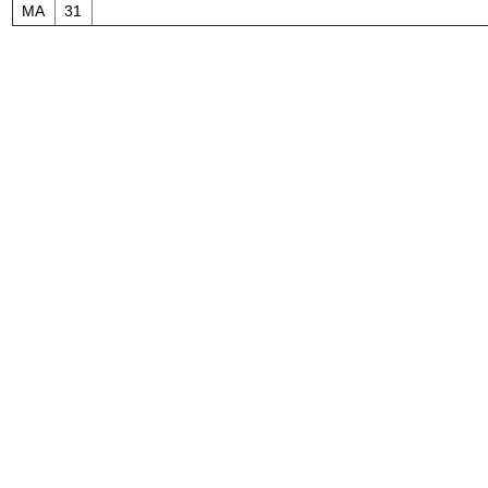
MA
31