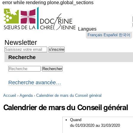
error while rendering plone.global_sections
Outils
personnels
Langues
Aller
Français
Español
한국어
au
Newsletter
contenu.
|
Aller
Recherche
à
la
navigation
Recherche avancée…
Accueil
›
Agenda
›
Calendrier de mars du Conseil général
Calendrier de mars du Conseil général
Quand
du 01/03/2020
au 31/03/2020