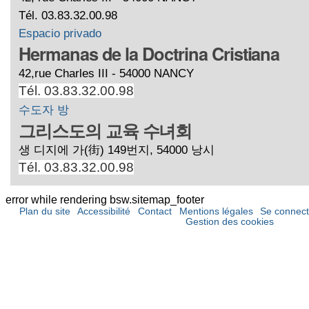
Tél. 03.83.32.00.98
Espacio privado
Hermanas de la Doctrina Cristiana
42,rue Charles III - 54000 NANCY
Tél. 03.83.32.00.98
수도자 방
그리스도의 교육 수녀회
생 디지에 가(街) 149번지, 54000 낭시
Tél. 03.83.32.00.98
error while rendering bsw.sitemap_footer
Plan du site
Accessibilité
Contact
Mentions légales
Se connect
Gestion des cookies