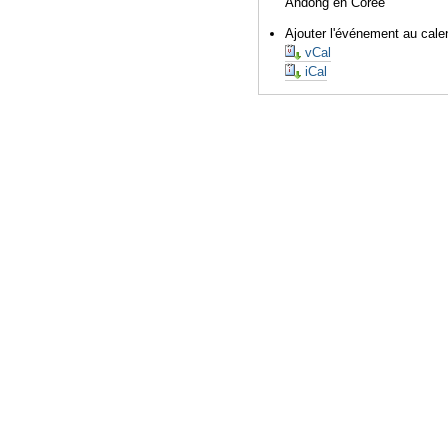
Andong en Corée
Ajouter l'événement au calen
vCal
iCal