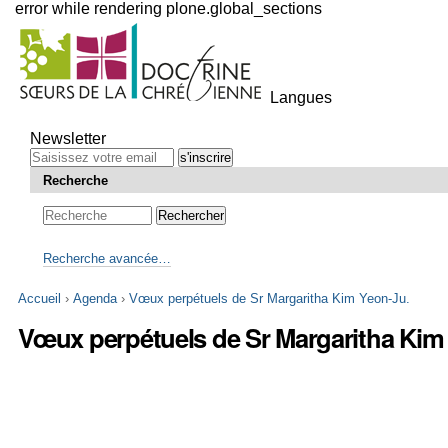
error while rendering plone.global_sections
Outils
personnels
Langues
Aller
au
Newsletter
contenu.
|
Recherche
Aller
à
la
navigation
Recherche avancée…
Accueil
›
Agenda
›
Vœux perpétuels de Sr Margaritha Kim Yeon-Ju.
Vœux perpétuels de Sr Margaritha Kim