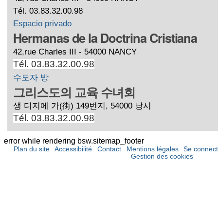
Tél. 03.83.32.00.98
Espacio privado
Hermanas de la Doctrina Cristiana
42,rue Charles III - 54000 NANCY
Tél. 03.83.32.00.98
수도자 방
그리스도의 교육 수녀회
생 디지에 가(街) 149번지, 54000 낭시
Tél. 03.83.32.00.98
error while rendering bsw.sitemap_footer
Plan du site
Accessibilité
Contact
Mentions légales
Se connect
Gestion des cookies