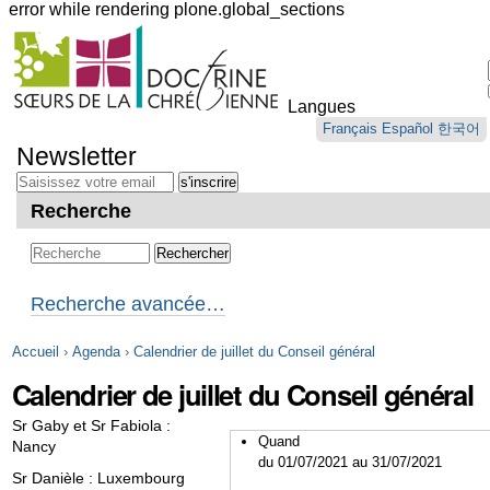
error while rendering plone.global_sections
Outils
personnels
Langues
Aller
Français
Español
한국어
au
Newsletter
contenu.
|
Aller
Recherche
à
la
navigation
Recherche avancée…
Accueil
›
Agenda
›
Calendrier de juillet du Conseil général
Calendrier de juillet du Conseil général
Sr Gaby et Sr Fabiola :
Quand
Nancy
du 01/07/2021
au 31/07/2021
Sr Danièle : Luxembourg