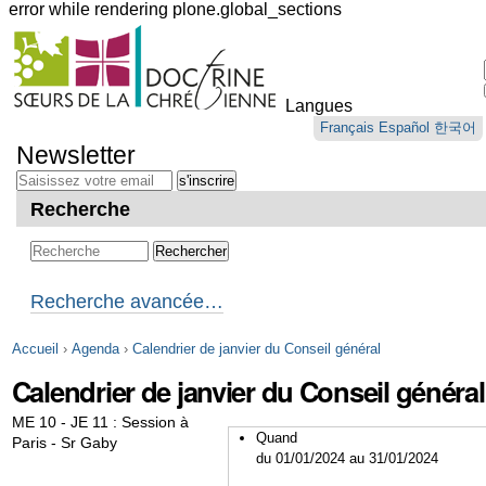
error while rendering plone.global_sections
Outils
personnels
Langues
Aller
Français
Español
한국어
au
Newsletter
contenu.
|
Aller
Recherche
à
la
navigation
Recherche avancée…
Accueil
›
Agenda
›
Calendrier de janvier du Conseil général
Calendrier de janvier du Conseil général
ME 10 - JE 11 : Session à
Quand
Paris - Sr Gaby
du 01/01/2024
au 31/01/2024