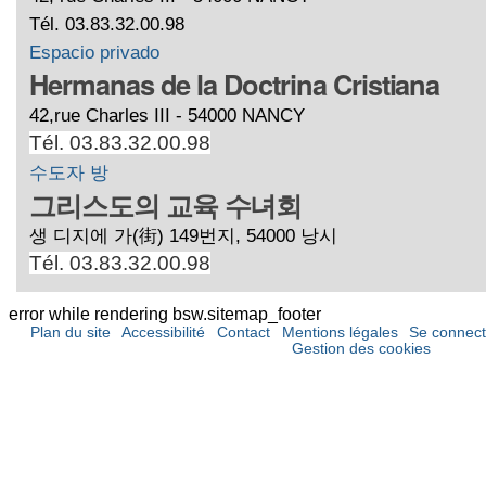
Tél. 03.83.32.00.98
Espacio privado
Hermanas de la Doctrina Cristiana
42,rue Charles III - 54000 NANCY
Tél. 03.83.32.00.98
수도자 방
그리스도의 교육 수녀회
생 디지에 가(街) 149번지, 54000 낭시
Tél. 03.83.32.00.98
error while rendering bsw.sitemap_footer
Plan du site
Accessibilité
Contact
Mentions légales
Se connect
Gestion des cookies