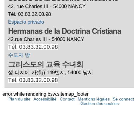
42, rue Charles III - 54000 NANCY
Tél. 03.83.32.00.98
Espacio privado
Hermanas de la Doctrina Cristiana
42,rue Charles III - 54000 NANCY
Tél. 03.83.32.00.98
수도자 방
그리스도의 교육 수녀회
생 디지에 가(街) 149번지, 54000 낭시
Tél. 03.83.32.00.98
error while rendering bsw.sitemap_footer
Plan du site
Accessibilité
Contact
Mentions légales
Se connect
Gestion des cookies