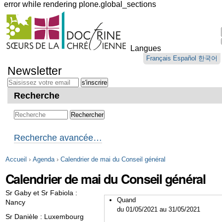
error while rendering plone.global_sections
Outils
personnels
Langues
Aller
Français
Español
한국어
au
Newsletter
contenu.
|
Aller
Recherche
à
la
navigation
Recherche avancée…
Accueil
›
Agenda
›
Calendrier de mai du Conseil général
Calendrier de mai du Conseil général
Sr Gaby et Sr Fabiola :
Quand
Nancy
du 01/05/2021
au 31/05/2021
Sr Danièle : Luxembourg