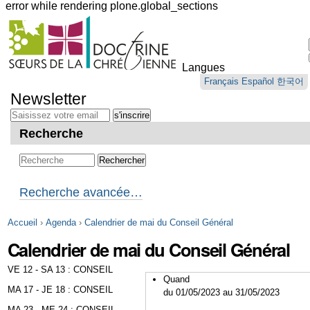
error while rendering plone.global_sections
Outils
personnels
Langues
Aller
Français
Español
한국어
au
Newsletter
contenu.
|
Aller
Recherche
à
la
navigation
Recherche avancée…
Accueil
›
Agenda
›
Calendrier de mai du Conseil Général
Calendrier de mai du Conseil Général
VE 12 - SA 13 : CONSEIL
Quand
MA 17 - JE 18 : CONSEIL
du 01/05/2023
au 31/05/2023
MA 23 - ME 24 : CONSEIL