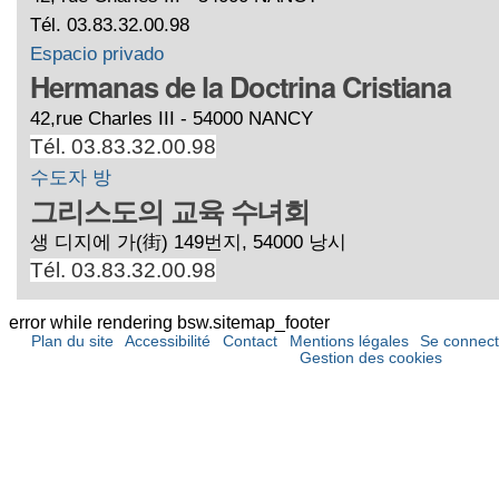
Tél. 03.83.32.00.98
Espacio privado
Hermanas de la Doctrina Cristiana
42,rue Charles III - 54000 NANCY
Tél. 03.83.32.00.98
수도자 방
그리스도의 교육 수녀회
생 디지에 가(街) 149번지, 54000 낭시
Tél. 03.83.32.00.98
error while rendering bsw.sitemap_footer
Plan du site
Accessibilité
Contact
Mentions légales
Se connect
Gestion des cookies